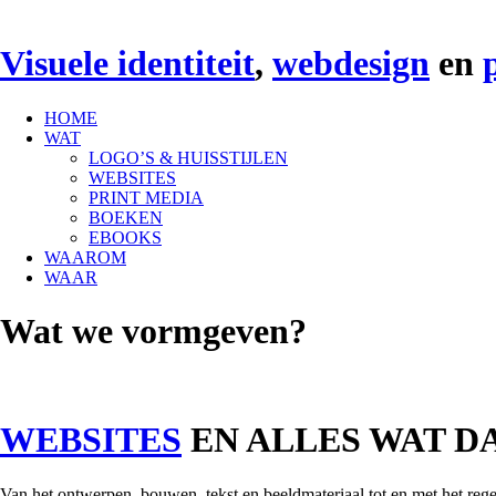
Visuele identiteit
,
webdesign
en
HOME
WAT
LOGO’S & HUISSTIJLEN
WEBSITES
PRINT MEDIA
BOEKEN
EBOOKS
WAAROM
WAAR
Wat we vormgeven?
WEBSITES
EN ALLES WAT D
Van het ontwerpen, bouwen, tekst en beeldmateriaal tot en met het reg