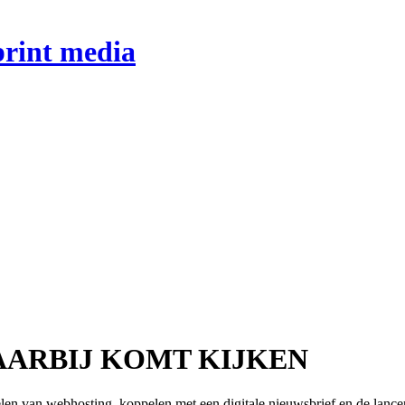
print media
AARBIJ KOMT KIJKEN
elen van webhosting, koppelen met een digitale nieuwsbrief en de lance